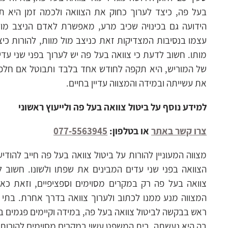
בעל פה, כיצד לערוך כחוק את הצוואה ולכמה זמן היא ת
הידועה גם בכינויה שכיב מרע, מאפשרת לאדם הניצב מול 
עצמו בנסיבות המצדיקות זאת כניצב מול מוות, להורות כיצ
מותו. חשוב לדעת כי צוואה בעל פה יש לערוך בפני שני עד
של המוריש, היא תקפה לחודש אחד בלבד ותבוטל אם חלפו
את עשייתה ובמידה והמצווה עדיין בחיים.
למידע נוסף על ביטול צוואה בעל פה ולייעוץ ראשוני
צרו קשר באתר
או בטלפון:
077-5563945
מצווה המעוניין להורות על ביטול צוואה בעל פה חייב להודי
הצוואה בפני שני עדים המבינים את שפתו ולשונו. חשוב ל
צוואה בעל פה רק במקרים מסוימים וספציפיים, וזאת כא
המצווה מנע ממנו לכתוב ולערוך צוואה בדרך אחרת. בתי
ראש בבקשה לביטול צוואה בעל פה, במידה וקיימים פגמים ב
בה היא נעשתה, בית המשפט עשוי במקרים מסוימים להורות ע