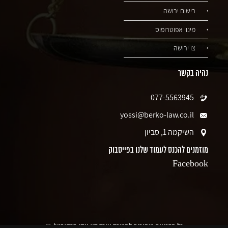
רישום ירושה
מינוי אפוטרופוס
צו ירושה
נהיה בקשר
077-5563945
yossi@berko-law.co.il
השיקמה 1, סביון
מוזמנים להכנס לעמוד שלנו בפייסבוק
Facebook
כל הזכויות שמורות למשרד עורך דין יוסי ברקוביץ' ©